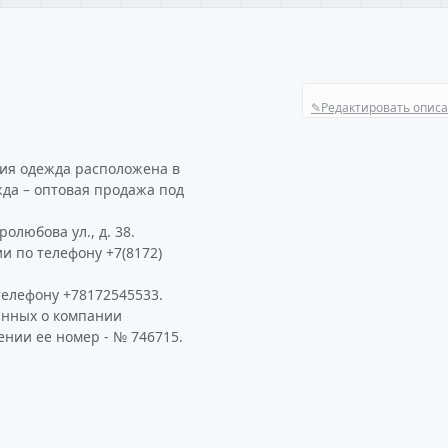
✎
Редактировать опис
ия одежда расположена в
жда – оптовая продажа под
олюбова ул., д. 38.
и по телефону +7(8172)
елефону +78172545533.
анных о компании
нии ее номер - № 746715.