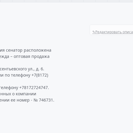
✎
Редактировать опис
ния сенатор расположена
дежда – оптовая продажа
нтьевского ул., д. 6.
и по телефону +7(8172)
телефону +78172724747.
анных о компании
ении ее номер - № 746731.