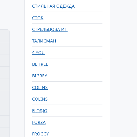
СТИЛЬНАЯ ОДЕЖДА
СТОК
СТРЕЛЬЦОВА ИП
ТАЛИСМАН
4 YOU
BE FREE
BIGREY
COLINS
COLINS
FLO&JO
FORZA
FROGGY