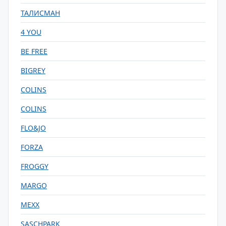
ТАЛИСМАН
4 YOU
BE FREE
BIGREY
COLINS
COLINS
FLO&JO
FORZA
FROGGY
MARGO
MEXX
SASCHPARK