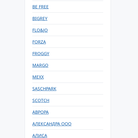
BE FREE
BIGREY
FLO&JO
FORZA
FROGGY
MARGO
MEXX
SASCHPARK
SCOTCH
АВРОРА
АЛЕКСАНДРА ООО
АЛИСА