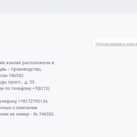
✎
Редактировать опис
ия азалия расположена в
увь – производство,
ром 746592.
ы просп., д. 33.
и по телефону +7(8172)
елефону +78172795134.
анных о компании
нии ее номер - № 746592.