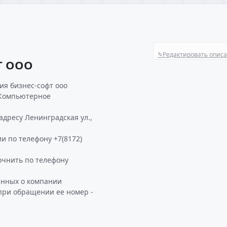
✎
Редактировать опис
Т ООО
ия бизнес-софт ооо
 Компьютерное
дресу Ленинградская ул.,
и по телефону +7(8172)
чнить по телефону
анных о компании
при обращении ее номер -