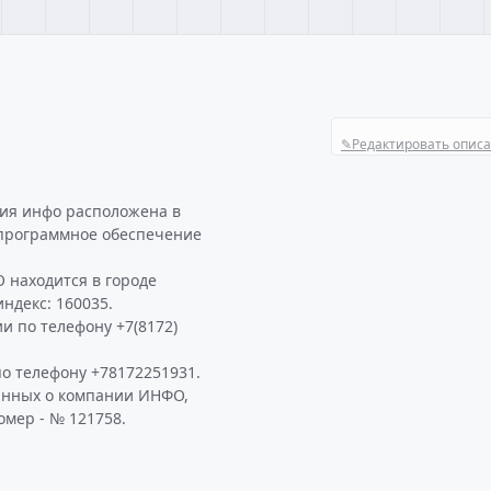
✎
Редактировать опис
ния инфо расположена в
программное обеспечение
 находится в городе
индекс: 160035.
и по телефону +7(8172)
 телефону +78172251931.
анных о компании ИНФО,
омер - № 121758.