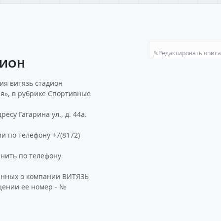
✎
Редактировать опис
ДИОН
ия витязь стадион
ия», в рубрике Спортивные
су Гагарина ул., д. 44а.
и по телефону +7(8172)
нить по телефону
анных о компании ВИТЯЗЬ
щении ее номер - №