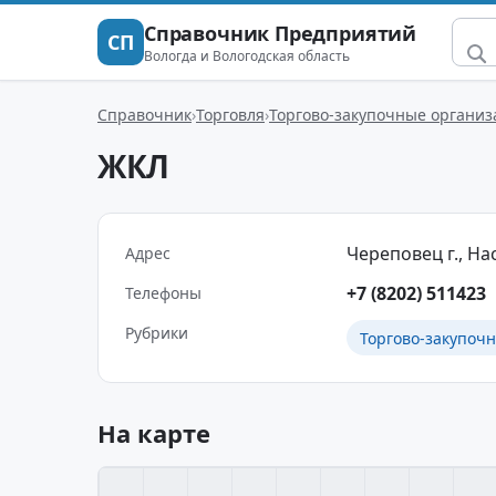
Справочник Предприятий
СП
Вологда и Вологодская область
Справочник
Торговля
Торгово-закупочные организ
ЖКЛ
Череповец г., Нас
Адрес
+7 (8202) 511423
Телефоны
Рубрики
Торгово-закупоч
На карте