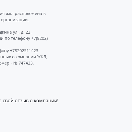
ия жкл расположена в
е организации,
ина ул., д. 22.
и по телефону +7(8202)
фону +78202511423.
анных о компании ЖКЛ,
омер - № 747423.
е свой отзыв о компании!