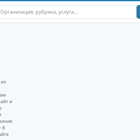
 из
Там
сайт и
е
и
ожение
> В
айте