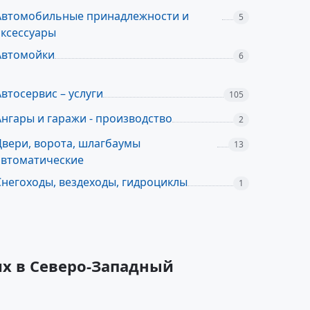
Автомобильные принадлежности и
5
аксессуары
Автомойки
6
Автосервис – услуги
105
Ангары и гаражи - производство
2
Двери, ворота, шлагбаумы
13
автоматические
Снегоходы, вездеходы, гидроциклы
1
их в Северо-Западный